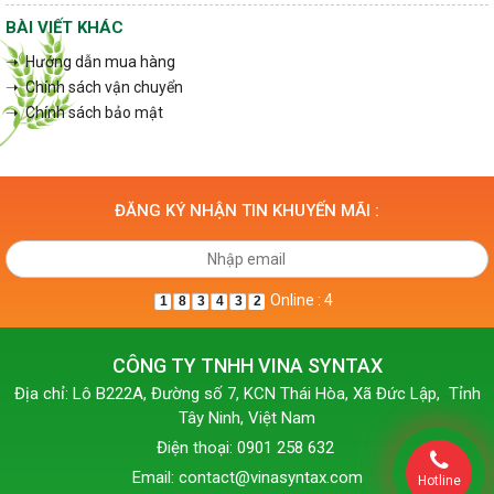
BÀI VIẾT KHÁC
➝ Hướng dẫn mua hàng
➝ Chính sách vận chuyển
➝ Chính sách bảo mật
ĐĂNG KÝ NHẬN TIN KHUYẾN MÃI :
Online : 4
1
8
3
4
3
2
CÔNG TY TNHH VINA SYNTAX
Địa chỉ: Lô B222A, Đường số 7, KCN Thái Hòa, Xã Đức Lập, Tỉnh
Tây Ninh, Việt Nam
Điện thoại: 0901 258 632
Email: contact@vinasyntax.com
Hotline