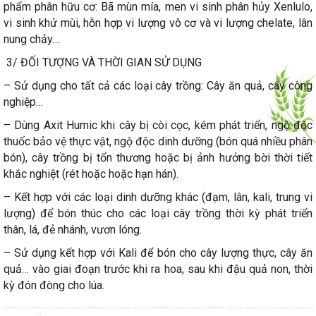
phẩm phân hữu cơ: Bã mùn mía, men vi sinh phân hủy Xenlulo,
vi sinh khử mùi, hỗn hợp vi lượng vô cơ và vi lượng chelate, lân
nung chảy…
3/ ĐỐI TƯỢNG VÀ THỜI GIAN SỬ DỤNG
– Sử dụng cho tất cả các loại cây trồng: Cây ăn quả, cây công
nghiệp…
– Dùng Axit Humic khi cây bị còi cọc, kém phát triển, ngộ độc
thuốc bảo vệ thực vật, ngộ độc dinh dưỡng (bón quá nhiều phân
bón), cây trồng bị tổn thương hoặc bị ảnh hưởng bời thời tiết
khắc nghiệt (rét hoặc hoặc hạn hán).
– Kết hợp với các loại dinh dưỡng khác (đạm, lân, kali, trung vi
lượng) để bón thúc cho các loại cây trồng thời kỳ phát triển
thân, lá, đẻ nhánh, vươn lóng.
– Sử dụng kết hợp với Kali để bón cho cây lượng thực, cây ăn
quả… vào giai đoạn trước khi ra hoa, sau khi đậu quả non, thời
kỳ đón đòng cho lúa.