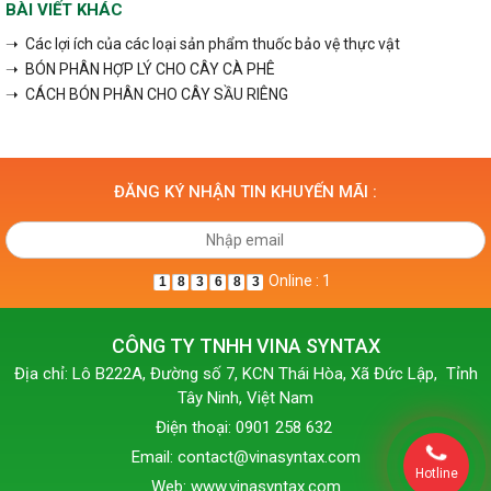
BÀI VIẾT KHÁC
➝ Các lợi ích của các loại sản phẩm thuốc bảo vệ thực vật
➝ BÓN PHÂN HỢP LÝ CHO CÂY CÀ PHÊ
➝ CÁCH BÓN PHÂN CHO CÂY SẦU RIÊNG
ĐĂNG KÝ NHẬN TIN KHUYẾN MÃI :
Online : 1
1
8
3
6
8
3
CÔNG TY TNHH VINA SYNTAX
Địa chỉ: Lô B222A, Đường số 7, KCN Thái Hòa, Xã Đức Lập, Tỉnh
Tây Ninh, Việt Nam
Điện thoại: 0901 258 632
Email: contact@vinasyntax.com
Hotline
Web: www.vinasyntax.com