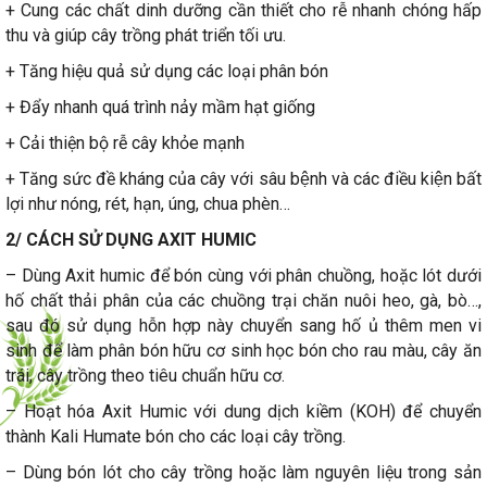
+ Cung các chất dinh dưỡng cần thiết cho rễ nhanh chóng hấp
thu và giúp cây trồng phát triển tối ưu.
+ Tăng hiệu quả sử dụng các loại phân bón
+ Đẩy nhanh quá trình nảy mầm hạt giống
+ Cải thiện bộ rễ cây khỏe mạnh
+ Tăng sức đề kháng của cây với sâu bệnh và các điều kiện bất
lợi như nóng, rét, hạn, úng, chua phèn…
2/ CÁCH SỬ DỤNG AXIT HUMIC
– Dùng Axit humic để bón cùng với phân chuồng, hoặc lót dưới
hố chất thải phân của các chuồng trại chăn nuôi heo, gà, bò…,
sau đó sử dụng hỗn hợp này chuyển sang hố ủ thêm men vi
sinh để làm phân bón hữu cơ sinh học bón cho rau màu, cây ăn
trái, cây trồng theo tiêu chuẩn hữu cơ.
– Hoạt hóa Axit Humic với dung dịch kiềm (KOH) để chuyển
thành Kali Humate bón cho các loại cây trồng.
– Dùng bón lót cho cây trồng hoặc làm nguyên liệu trong sản