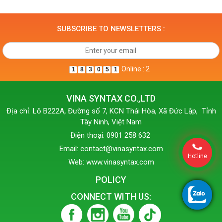
SUBSCRIBE TO NEWSLETTERS :
Online : 2
1
8
3
0
5
1
VINA SYNTAX CO.,LTD
Địa chỉ: Lô B222A, Đường số 7, KCN Thái Hòa, Xã Đức Lập, Tỉnh
Tây Ninh, Việt Nam
Điện thoại: 0901 258 632
Email: contact@vinasyntax.com
Hotline
Web: www.vinasyntax.com
POLICY
CONNECT WITH US: