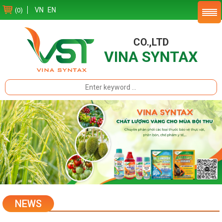
VN
EN
(0)
CO.,LTD
VINA SYNTAX
NEWS