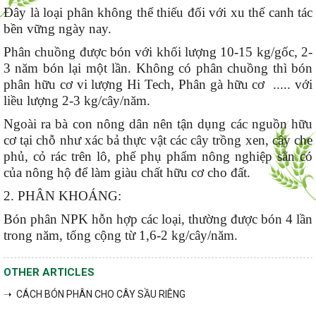
Đây là loại phân không thể thiếu đối với xu thế canh tác
bền vững ngày nay.
Phân chuồng được bón với khối lượng 10-15 kg/gốc, 2-
3 năm bón lại một lần. Không có phân chuồng thì bón
phân hữu cơ vi lượng Hi Tech, Phân gà hữu cơ ..... với
liều lượng 2-3 kg/cây/năm.
Ngoài ra bà con nông dân nên tận dụng các nguồn hữu
cơ tại chỗ như xác bả thực vật các cây trồng xen, cây che
phủ, cỏ rác trên lô, phế phụ phẩm nông nghiệp sẳn có
của nông hộ để làm giàu chất hữu cơ cho đất.
2. PHÂN KHOÁNG:
Bón phân NPK hỗn hợp các loại, thường được bón 4 lần
trong năm, tổng cộng từ 1,6-2 kg/cây/năm.
OTHER ARTICLES
➝ CÁCH BÓN PHÂN CHO CÂY SẦU RIÊNG