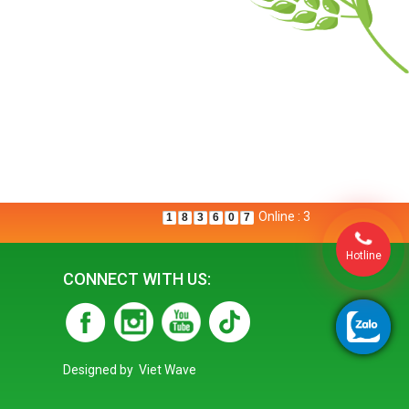
Online : 3
1
8
3
6
0
7
Hotline
CONNECT WITH US:
Designed by
Viet Wave