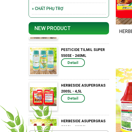
PESTICIDE YAPOKO 250SC
» CHẤT PHỤ TRỢ
- 250ML
Detail
NEW PRODUCT
HERB
PESTICIDE TILMIL SUPER
550SE - 240ML
Detail
HERBESIDE ASUPERGRAS
200SL - 4,5L
Detail
HERBESIDE ASUPERGRAS
200SL - 900ML
Detail