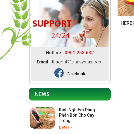
PESTICIDE USA SNAIL
700WP - 100GR
HERBI
Detail
Hotline :
PESTICIDE ATINTIN 400EC
0901 258 632
- 210ML
Email :
thaopht@vinasyntax.com
Detail
PESTICIDE APOLO - 480ML
NEWS
Detail
Kinh Nghiệm Dùng
Phân Bón Cho Cây
Trồng
PESTICIDE TVPYMEDA
Detail »
350WP - 100GR