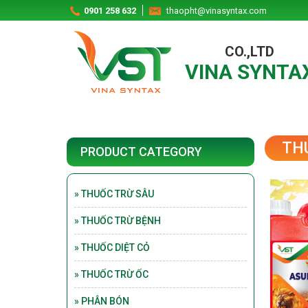
0901 258 632
thaopht@vinasyntax.com
CO.,LTD
VINA SYNTA
PESTICIDE TVPYMEDA
350WP - 100GR
Detail
TH
PRODUCT CATEGORY
PESTICIDE AFUDAN 20SC -
450ML
Detail
» THUỐC TRỪ SÂU
» THUỐC TRỪ BỆNH
PESTICIDE MEKONG VIL
» THUỐC DIỆT CỎ
5SC - 1L
Detail
» THUỐC TRỪ ỐC
» PHÂN BÓN