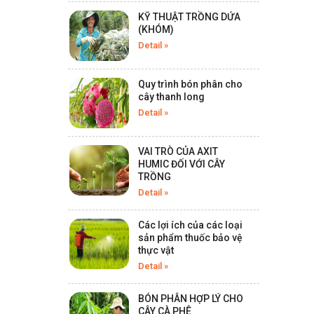
Detail
KỸ THUẬT TRỒNG DỨA
(KHÓM)
Detail »
PESTICIDE AFUDAN 20SC -
450ML
Quy trình bón phân cho
Detail
cây thanh long
Detail »
PESTICIDE MEKONG VIL
VAI TRÒ CỦA AXIT
5SC - 1L
HUMIC ĐỐI VỚI CÂY
TRỒNG
Detail
Detail »
Các lợi ích của các loại
PESTICIDE YAPOKO 250SC
sản phẩm thuốc bảo vệ
- 250ML
thực vật
Detail
Detail »
BÓN PHÂN HỢP LÝ CHO
CÂY CÀ PHÊ