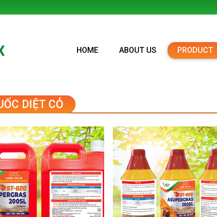
X
HOME
ABOUT US
PRODUCT
UỐC DIỆT CỎ