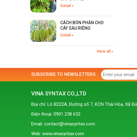
PESTICIDE TILMIL SUPER
Detail »
550SE - 240ML
Detail
CÁCH BÓN PHÂN CHO
CÂY SẦU RIÊNG
Detail »
HERBESIDE ASUPERGRAS
200SL - 4,5L
View all »
Detail
SUBSCRIBE TO NEWSLETTERS :
HERBESIDE ASUPERGRAS
200SL - 900ML
Detail
VINA SYNTAX CO.,LTD
Địa chỉ: Lô B222A, Đường số 7, KCN Thái Hòa, Xã Đứ
PESTICIDE USA SNAIL
Điện thoại: 0901 258 632
700WP - 100GR
Email: contact@vinasyntax.com
Detail
Web: www.vinasyntax.com